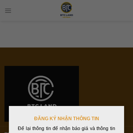
Chuyển
đến
nội
dung
×
ĐĂNG KÝ NHẬN THÔNG TIN
Để lại thông tin để nhận báo giá và thông tin