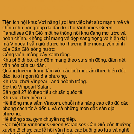
tin chính thức CĐT Vinhomes
Tiện ích nội khu: Với năng lực làm việc hết sức mạnh mẽ và
chỉnh chu, Vingroup đã đầu tư cho Vinhomes Green
Paradises Cần Giờ một hệ thống nội khu đáng mơ ước và
hoàn chỉnh. Không chỉ mang vẻ đẹp sang trọng và hiện đại
mà Vinpearl vẫn giữ được hơi hướng thơ mộng, yên bình
của Cần Giờ sông nước:
Công viên, mảng cây xanh rộng.
Khu phố đi bộ, chợ đêm mang theo sự sinh động, đậm nét
văn hóa của cư dân.
Quảng trường trung tâm với các tiết mục ẩm thực biển độc
đáo, tươi ngon từ địa phương.
Khu vui chơi Vinpear Land hoành tráng.
Sở thú Vinpearl Safari.
Sân golf 27 lỗ theo tiêu chuẩn quốc tế.
Khu vui chơi hiện đại.
Hệ thống mua sắm Vincom, chuỗi nhà hàng cao cấp đủ các
phong cách từ Á đến u và cả những món đặc sản địa
phương.
Hệ thống spa, gym chuyên nghiệp.
Đặc biệt tại Vinhomes Green Paradises Cần Giờ còn thường
xuyên tổ chức các lễ hội văn hóa, các buổi giao lưu và nghệ