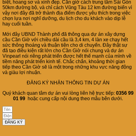
biệt, hoang sơ và xinh đẹp. Cần giờ cách trung tâm Sài Gòn
50km đường bộ, và chỉ cách Vũng Tàu 12 km đường biển vì
vậy nơi đây đã trở thành địa điểm được yêu thích trong việc
chọn lựa nơi nghĩ dưỡng, du lịch cho du khách vào dịp lễ
hay cuối tuần.
Mới đây UBND Thành phố đã thông qua dự án xây dựng
cầu Cần Giờ với chiều dài cầu là 3,4 km, 4 làn xe chạy hết
sức thông thoáng và thuận tiện cho di chuyển. Đây thật sự
đã tạo điều kiện rất lớn cho Cần Giờ nói chung và dự án
Vinpearl nói riêng phát triển được hết thế mạnh của mình về
tiềm năng phát triển kinh tế. Chắc chắn, khoảng thời gian
tiếp theo Cần Giờ sẽ là một trong những khu vực năng động
và giàu lợi nhuận.
ĐĂNG KÝ NHẬN THÔNG TIN DỰ ÁN
Quý khách quan tâm dự án vui lòng liên hệ trực tiếp:
0356 99
01 99
hoặc cung cấp nội dung theo mẫu bên dưới.
ĐĂNG KÝ
TIỆN ÍCH Vinhomes Cần Giờ | Thông