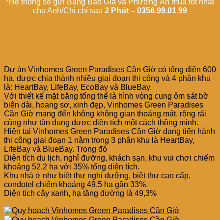
*Hệ thống sẽ gửi Bảng Báo Giá và Phương Án mua tốt nhất
cho Anh/Chị chỉ sau
2 Phút – 0356.99.01.99
THIẾT KẾ Vinhomes Cần Giờ | Thông
tin chính thức CĐT Vinhomes
Dự án Vinhomes Green Paradises Cần Giờ có tổng diện 600
ha, được chia thành nhiều giai đoạn thi công và 4 phân khu
là: HeartBay, LifeBay, EcoBay và BlueBay.
Với thiết kế mặt bằng tổng thể là hình vòng cung ôm sát bờ
biên dài, hoang sơ, xinh đẹp, Vinhomes Green Paradises
Cần Giờ mang đến không không gian thoáng mát, rộng rãi
cũng như tận dụng được diện tích một cách thông minh.
Hiện tại Vinhomes Green Paradises Cần Giờ đang tiến hành
thi công giai đoạn 1 nằm trong 3 phân khu là HeartBay,
LifeBay và BlueBay. Trong đó
Diện tích du lịch, nghỉ đưỡng, khách sạn, khu vui chơi chiếm
khoảng 52,2 ha với 35% tổng diện tích.
Khu nhà ở như biệt thự nghỉ dưỡng, biệt thư cao cấp,
condotel chiếm khoảng 49,5 ha gần 33%.
Diện tích cây xanh, hạ tầng đường là 49,3%