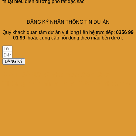
thuật biểu diễn đường phố rất đặc sắc.
ĐĂNG KÝ NHẬN THÔNG TIN DỰ ÁN
Quý khách quan tâm dự án vui lòng liên hệ trực tiếp:
0356 99
01 99
hoặc cung cấp nội dung theo mẫu bên dưới.
ĐĂNG KÝ
MẶT BẰNG Vinhomes Cần Giờ |
Thông tin chính thức CĐT Vinhomes