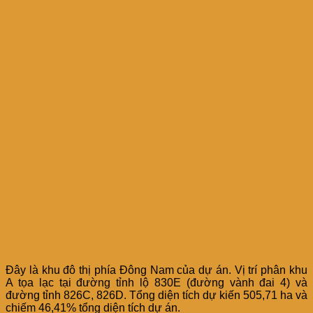
Phân khu A
Đây là khu đô thị phía Đông Nam của dự án. Vị trí phân khu
A tọa lạc tại đường tỉnh lộ 830E (đường vành đai 4) và
đường tỉnh 826C, 826D. Tổng diện tích dự kiến 505,71 ha và
chiếm 46,41% tổng diện tích dự án.