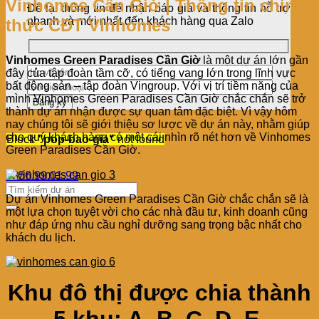
Vinhomes Cần Giờ | Thông tin chính
Để lại thông tin để nhận báo giá và thông tin hỗ trợ
nhanh và mới nhất đến khách hàng qua Zalo
thức CĐT Vinhomes
Vinhomes Green Paradises Cần Giờ
là một dự án lớn gần
đây của tập đoàn tầm cỡ, có tiếng vang lớn trong lĩnh vực
bất động sản – tập đoàn Vingroup. Với vị trí tiềm năng của
mình Vinhomes Green Paradises Cần Giờ chắc chắn sẽ trở
thành dự án nhận được sự quan tâm đặc biệt. Vì vậy hôm
nay chúng tôi sẽ giới thiệu sơ lược về dự án này, nhằm giúp
cho quý khách hàng có một cái nhìn rõ nét hơn về Vinhomes
Block
"pop-bao-gia"
not found
Green Paradises Cần Giờ.
0356.99.01.99
Dự án Vinhomes Green Paradises Cần Giờ chắc chắn sẽ là
một lựa chọn tuyệt vời cho các nhà đầu tư, kinh doanh cũng
như đáp ứng nhu cầu nghỉ dưỡng sang trọng bậc nhất cho
khách du lịch.
Khu đô thị được chia thành