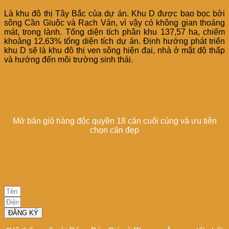
Là khu đô thị Tây Bắc của dự án. Khu D được bao bọc bởi
sông Cần Giuộc và Rạch Ván, vì vậy có không gian thoáng
mát, trong lành. Tổng diện tích phân khu 137,57 ha, chiếm
khoảng 12,63% tổng diện tích dự án. Định hướng phát triển
khu D sẽ là khu đô thị ven sông hiện đại, nhà ở mật độ thấp
và hướng đến môi trường sinh thái.
BẠN MUỐN TẢI XUỐNG BÁO GIÁ
NGAY BÂY GIỜ?
Mở bán giỏ hàng độc quyền 18 căn cuối cùng và ưu tiên
chọn căn đẹp
Bang-gia-sau-uu-dai-tot-nhat-T3-2024.csv
Chinh-sach-uu-dai-T3-2024.pdf
ĐĂNG KÝ