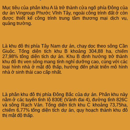
Mục tiêu của phân khu A là trở thành cửa ngõ phía Đông của
dự án Vingroup Phước Vĩnh Tây, ngoài công trình đất ở còn
được thiết kế công trình trung tâm thương mại dịch vụ,
quảng trường.
Phân khu B
Là khu đô thị phía Tây Nam dự án, chạy dọc theo sông Cần
Giuộc. Tổng diện tích khu B khoảng 304,88 ha, chiếm
27,98% tổng diện tích dự án. Khu B định hướng trở thành
khu đô thị ven sông mang tính nghỉ dưỡng cao, cùng với các
loại hình nhà ở mật độ thấp, hướng đến phát triển mô hình
nhà ở sinh thái cao cấp nhất.
Phân khu C
Là phân khu đô thị phía Đông Bắc của dự án. Phân khu này
nằm ở các tuyến tỉnh lộ 830E (Vành đai 4), đường tỉnh 826C
và sông Rạch Ván. Tổng diện tích khu C khoảng 73,75ha,
chiếm 6,77% tổng diện tích dự án, quy hoạch thành khu đô
thị mật độ thấp.
Phân khu D