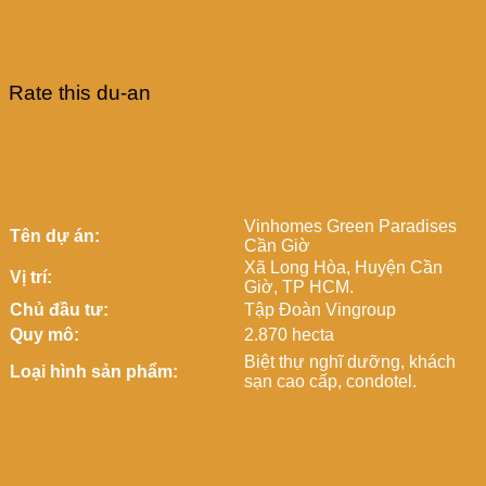
Rate this du-an
TỔNG QUAN Vinhomes Cần Giờ |
Thông tin chính thức CĐT Vinhomes
Vinhomes Green Paradises
Tên dự án:
Cần Giờ
Xã Long Hòa, Huyện Cần
Vị trí:
Giờ, TP HCM.
Chủ đầu tư:
Tập Đoàn Vingroup
Quy mô:
2.870 hecta
Biệt thự nghĩ dưỡng, khách
Loại hình sản phẩm:
sạn cao cấp, condotel.