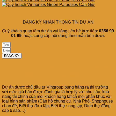
ĐĂNG KÝ NHẬN THÔNG TIN DỰ ÁN
Quý khách quan tâm dự án vui lòng liên hệ trực tiếp:
0356 99
01 99
hoặc cung cấp nội dung theo mẫu bên dưới.
ĐĂNG KÝ
GIÁ BÁN Vinhomes Cần Giờ | Thông
tin chính thức CĐT Vinhomes
Dự án được chủ đầu tư Vingroup bung hàng ra thị trường
với mức giá bán được đánh giá là hợp lý với nhu cầu, khả
năng tài chính của mọi khách hàng tất cả mọi phân khúc và
loại hình sản phẩm (Căn hộ chung cư, Nhà Phố, Shophouse
chân đế, Biệt thự đơn lập, Biệt thự song lập, Dinh thự đẳng
cấp 6 sao…)