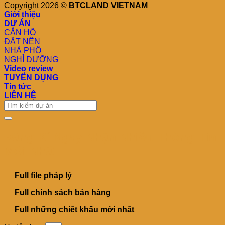
Copyright 2026 ©
BTCLAND VIETNAM
Giới thiệu
DỰ ÁN
CĂN HỘ
ĐẤT NỀN
NHÀ PHỐ
NGHỈ DƯỠNG
Video review
TUYỂN DỤNG
Tin tức
LIÊN HỆ
Đăng Kí Ngay Nhận Nhiều Thông Tin
Mới Nhất
Full file pháp lý
Full chính sách bán hàng
Full những chiết khấu mới nhất