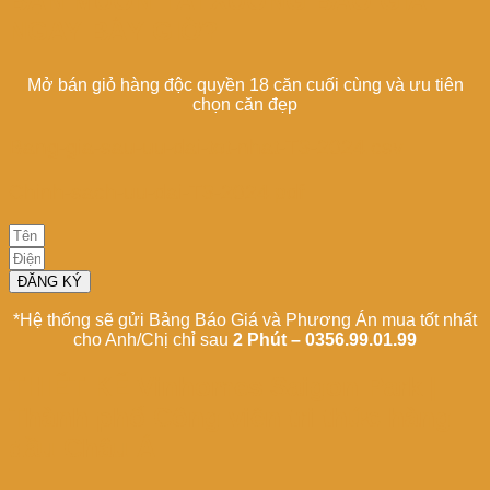
BẠN MUỐN TẢI XUỐNG BÁO GIÁ
NGAY BÂY GIỜ?
Mở bán giỏ hàng độc quyền 18 căn cuối cùng và ưu tiên
chọn căn đẹp
Bang-gia-sau-uu-dai-tot-nhat-T3-2024.csv
Chinh-sach-uu-dai-T3-2024.pdf
ĐĂNG KÝ
*Hệ thống sẽ gửi Bảng Báo Giá và Phương Án mua tốt nhất
cho Anh/Chị chỉ sau
2 Phút – 0356.99.01.99
THIẾT KẾ Vinhomes Saigon Park |
Thành phố Công viên tri thức hàng
đầu Châu Á