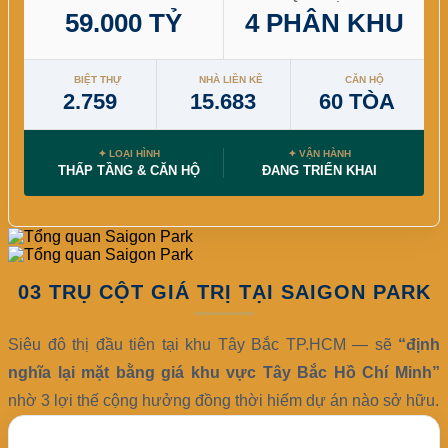
59.000 TỶ
4 PHÂN KHU
BIỆT THỰ
NHÀ LIỀN KỀ
CĂN HỘ
2.759
15.683
60 TÒA
✦ LOẠI HÌNH
✦ VẬN HÀNH
THẤP TẦNG & CĂN HỘ
ĐANG TRIỂN KHAI
03 TRỤ CỘT GIÁ TRỊ TẠI SAIGON PARK
Siêu đô thị đầu tiên tại khu Tây Bắc TP.HCM — sẽ
“định
nghĩa lại mặt bằng giá khu vực Tây Bắc Hồ Chí Minh”
nhờ 3 lợi thế cộng hưởng đồng thời hiếm dự án nào sở hữu.