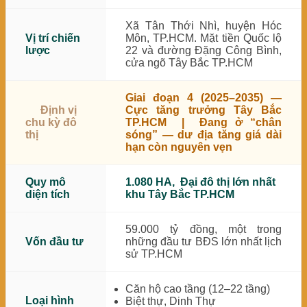
Xã Tân Thới Nhì, huyện Hóc
Vị trí chiến
Môn, TP.HCM. Mặt tiền Quốc lộ
lược
22 và đường Đặng Công Bình,
cửa ngõ Tây Bắc TP.HCM
Giai đoạn 4 (2025–2035)
—
Cực tăng trưởng Tây Bắc
Định vị
TP.HCM | Đang ở “chân
chu kỳ đô
sóng” — dư địa tăng giá dài
thị
hạn còn nguyên vẹn
Quy mô
1.080 HA, Đại đô thị lớn nhất
diện tích
khu Tây Bắc TP.HCM
59.000 tỷ đồng, một trong
Vốn đầu tư
những đầu tư BĐS lớn nhất lịch
sử TP.HCM
Căn hộ cao tầng (12–22 tầng)
Loại hình
Biệt thự, Dinh Thự