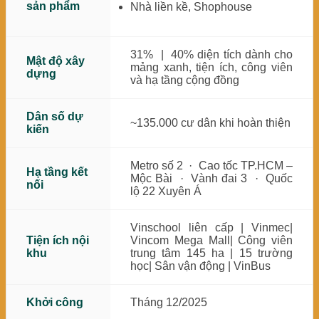
sản phẩm
Nhà liền kề, Shophouse
31% | 40% diện tích dành cho
Mật độ xây
mảng xanh, tiện ích, công viên
dựng
và hạ tầng cộng đồng
Dân số dự
~135.000 cư dân khi hoàn thiện
kiến
Metro số 2 · Cao tốc TP.HCM –
Hạ tầng kết
Mộc Bài · Vành đai 3 · Quốc
nối
lộ 22 Xuyên Á
Vinschool liên cấp | Vinmec|
Tiện ích nội
Vincom Mega Mall| Công viên
khu
trung tâm 145 ha | 15 trường
học| Sân vận động | VinBus
Khởi công
Tháng 12/2025