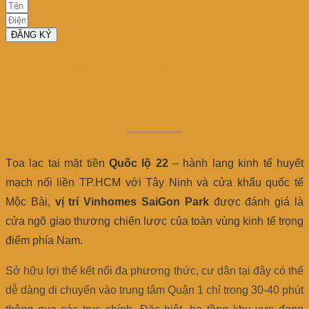
ĐĂNG KÝ
VỊ TRÍ Vinhomes Saigon Park | Thành
phố Công viên tri thức hàng đầu
Châu Á
Tọa lạc tại mặt tiền
Quốc lộ 22
– hành lang kinh tế huyết
mạch nối liền TP.HCM với Tây Ninh và cửa khẩu quốc tế
Mộc Bài,
vị trí Vinhomes SaiGon Park
được đánh giá là
cửa ngõ giao thương chiến lược của toàn vùng kinh tế trọng
điểm phía Nam.
Sở hữu lợi thế kết nối đa phương thức, cư dân tại đây có thể
dễ dàng di chuyển vào trung tâm Quận 1 chỉ trong 30-40 phút