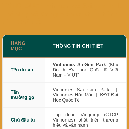
TỔNG QUAN Vinhomes Saigon Park |
Thành phố Công viên tri thức hàng
đầu Châu Á
HẠNG
THÔNG TIN CHI TIẾT
MỤC
Vinhomes SaiGon Park
(Khu
Tên dự án
Đô thị Đại học Quốc tế Việt
Nam – VIUT)
Vinhomes Sài Gòn Park |
Tên
Vinhomes Hóc Môn | KĐT Đại
thường gọi
Học Quốc Tế
Tập đoàn Vingroup (CTCP
Chủ đầu tư
Vinhomes) phát triển thương
hiệu và vận hành