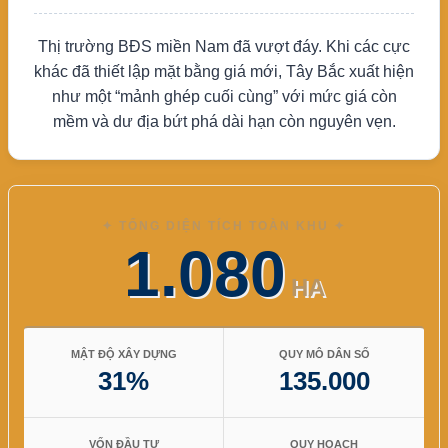
Thị trường BĐS miền Nam đã vượt đáy. Khi các cực
khác đã thiết lập mặt bằng giá mới, Tây Bắc xuất hiện
như một “mảnh ghép cuối cùng” với mức giá còn
mềm và dư địa bứt phá dài hạn còn nguyên vẹn.
Thông
✦ TỔNG DIỆN TÍCH TOÀN KHU ✦
1.080
số
dự
HA
án
Vinhomes
MẬT ĐỘ XÂY DỰNG
QUY MÔ DÂN SỐ
SaiGon
31%
135.000
Park
VỐN ĐẦU TƯ
QUY HOẠCH