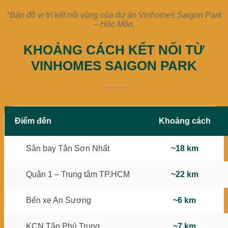
*Bản đồ vị trí kết nối vùng của dự án Vinhomes Saigon Park
– Hóc Môn.
KHOẢNG CÁCH KẾT NỐI TỪ
VINHOMES SAIGON PARK
Điểm đến
Khoảng cách
~18 km
Sân bay Tân Sơn Nhất
~22 km
Quận 1 – Trung tâm TP.HCM
~6 km
Bến xe An Sương
~7 km
KCN Tân Phú Trung