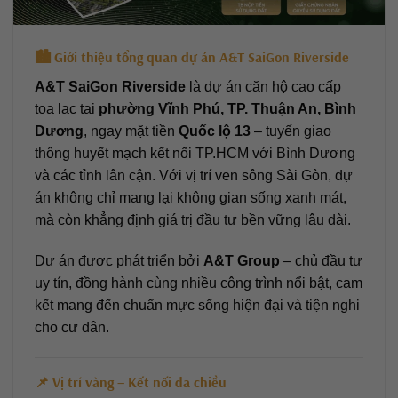
🏙️ Giới thiệu tổng quan dự án A&T SaiGon Riverside
A&T SaiGon Riverside
là dự án căn hộ cao cấp
tọa lạc tại
phường Vĩnh Phú, TP. Thuận An, Bình
Dương
, ngay mặt tiền
Quốc lộ 13
– tuyến giao
thông huyết mạch kết nối TP.HCM với Bình Dương
và các tỉnh lân cận. Với vị trí ven sông Sài Gòn, dự
án không chỉ mang lại không gian sống xanh mát,
mà còn khẳng định giá trị đầu tư bền vững lâu dài.
Dự án được phát triển bởi
A&T Group
– chủ đầu tư
uy tín, đồng hành cùng nhiều công trình nổi bật, cam
kết mang đến chuẩn mực sống hiện đại và tiện nghi
cho cư dân.
📌 Vị trí vàng – Kết nối đa chiều