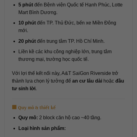
5 phút
đến Bệnh viện Quốc tế Hạnh Phúc, Lotte
Mart Bình Dương.
10 phút
đến TP. Thủ Đức, bến xe Miền Đông
mới.
20 phút
đến trung tâm TP. Hồ Chí Minh.
Liền kề các khu công nghiệp lớn, trung tâm
thương mại, trường học quốc tế.
Với lợi thế kết nối này, A&T SaiGon Riverside trở
thành lựa chọn lý tưởng để
an cư lâu dài
hoặc
đầu
tư sinh lời
.
🏢 Quy mô & thiết kế
Quy mô:
2 block căn hộ cao ~40 tầng.
Loại hình sản phẩm: