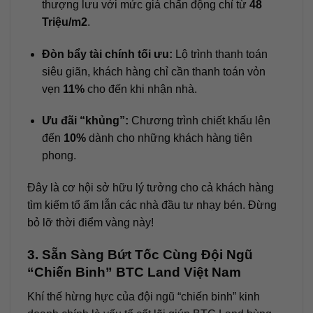
thượng lưu với mức giá chấn động chỉ từ
48
Triệu/m2
.
Đòn bẩy tài chính tối ưu:
Lộ trình thanh toán
siêu giãn, khách hàng chỉ cần thanh toán vỏn
vẹn
11%
cho đến khi nhận nhà.
Ưu đãi “khủng”:
Chương trình chiết khấu lên
đến
10%
dành cho những khách hàng tiên
phong.
Đây là cơ hội sở hữu lý tưởng cho cả khách hàng
tìm kiếm tổ ấm lẫn các nhà đầu tư nhạy bén. Đừng
bỏ lỡ thời điểm vàng này!
3. Sẵn Sàng Bứt Tốc Cùng Đội Ngũ
“Chiến Binh” BTC Land Việt Nam
Khí thế hừng hực của đội ngũ “chiến binh” kinh