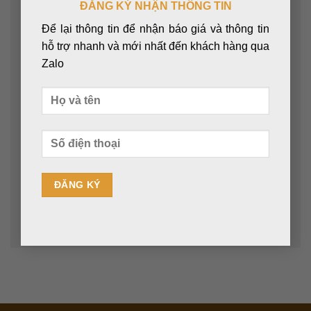
ĐĂNG KÝ NHẬN THÔNG TIN
Để lại thông tin để nhận báo giá và thông tin
Email
*
hỗ trợ nhanh và mới nhất đến khách hàng qua
Zalo
Trang web
Lưu tên của tôi, email, và trang web trong trình
duyệt này cho lần bình luận kế tiếp của tôi.