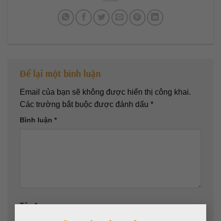
Để lại một bình luận
Email của bạn sẽ không được hiển thị công khai.
Các trường bắt buộc được đánh dấu
*
Bình luận
*
Tên
*
×