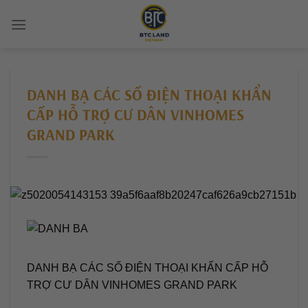
Chuyển
đến
nội
dung
DANH BẠ CÁC SỐ ĐIỆN THOẠI KHẨN
CẤP HỖ TRỢ CƯ DÂN VINHOMES
GRAND PARK
DANH BẠ CÁC SỐ ĐIỆN THOẠI KHẨN CẤP HỖ
TRỢ CƯ DÂN VINHOMES GRAND PARK