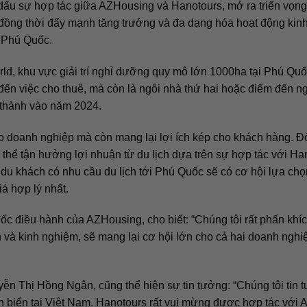
dấu sự hợp tác giữa AZHousing và Hanotours, mở ra triển vọng 
đồng thời đẩy mạnh tăng trưởng và đa dạng hóa hoạt động kinh
o Phú Quốc.
 World, khu vực giải trí nghỉ dưỡng quy mô lớn 1000ha tại Phú Q
đến việc cho thuê, mà còn là ngôi nhà thứ hai hoặc điểm đến 
 thành vào năm 2024.
ho doanh nghiệp mà còn mang lại lợi ích kép cho khách hàng. Đ
hể tận hưởng lợi nhuận từ du lịch dựa trên sự hợp tác với Han
du khách có nhu cầu du lịch tới Phú Quốc sẽ có cơ hội lựa ch
á hợp lý nhất.
điều hành của AZHousing, cho biết: “Chúng tôi rất phấn khích
n và kinh nghiệm, sẽ mang lại cơ hội lớn cho cả hai doanh nghi
ễn Thị Hồng Ngân, cũng thể hiện sự tin tưởng: “Chúng tôi ti
h biển tại Việt Nam. Hanotours rất vui mừng được hợp tác với