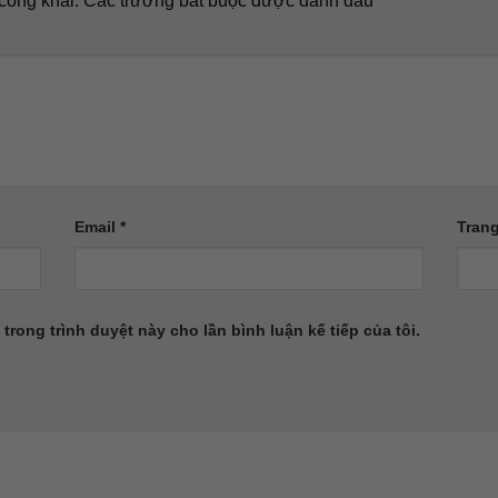
công khai.
Các trường bắt buộc được đánh dấu
*
Email
*
Tran
 trong trình duyệt này cho lần bình luận kế tiếp của tôi.