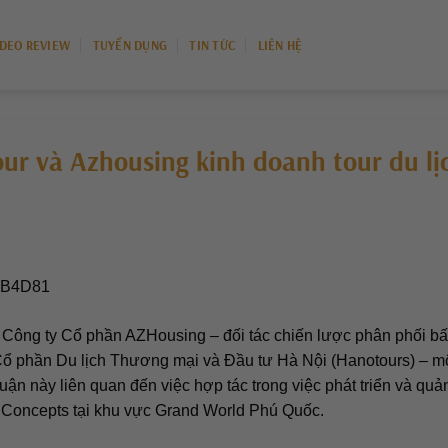
IDEO REVIEW
TUYỂN DỤNG
TIN TỨC
LIÊN HỆ
ur và Azhousing kinh doanh tour du lị
 Công ty Cổ phần AZHousing – đối tác chiến lược phân phối bấ
Cổ phần Du lịch Thương mại và Đầu tư Hà Nội (Hanotours) – m
uận này liên quan đến việc hợp tác trong việc phát triển và quả
e Concepts tại khu vực Grand World Phú Quốc.