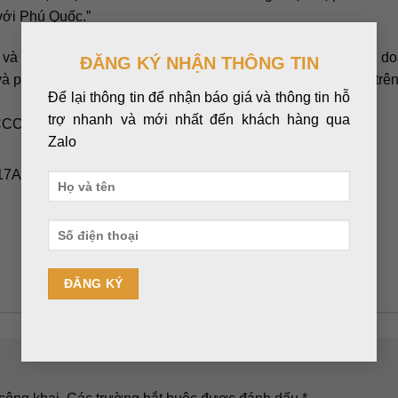
với Phú Quốc.”
×
và Hanotours không chỉ hứa hẹn mang lại lợi ích cho cả hai d
ĐĂNG KÝ NHẬN THÔNG TIN
và phát triển bền vững. Đây có thể xem là một bước đột phá trên
Để lại thông tin để nhận báo giá và thông tin hỗ
trợ nhanh và mới nhất đến khách hàng qua
Zalo