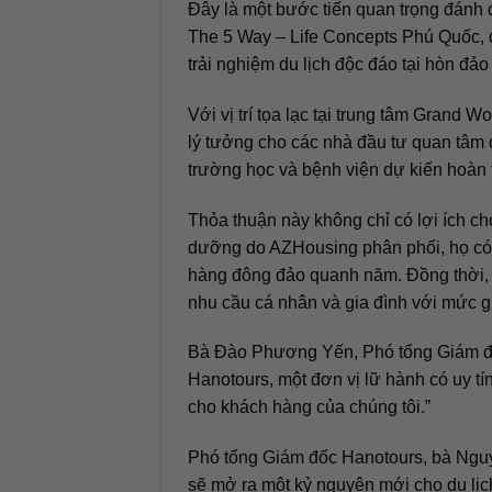
Đây là một bước tiến quan trọng đánh 
The 5 Way – Life Concepts Phú Quốc, 
trải nghiệm du lịch độc đáo tại hòn đả
Với vị trí tọa lạc tại trung tâm Grand
lý tưởng cho các nhà đầu tư quan tâm 
trường học và bệnh viện dự kiến hoàn
Thỏa thuận này không chỉ có lợi ích c
dưỡng do AZHousing phân phối, họ có t
hàng đông đảo quanh năm. Đồng thời, 
nhu cầu cá nhân và gia đình với mức gi
Bà Đào Phương Yến, Phó tổng Giám đốc 
Hanotours, một đơn vị lữ hành có uy tí
cho khách hàng của chúng tôi.”
Phó tổng Giám đốc Hanotours, bà Nguy
sẽ mở ra một kỷ nguyên mới cho du lịc